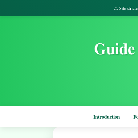
⚠️ Site stric
Guide 
Introduction
F