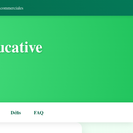
s commerciales
ucative
Défis
FAQ