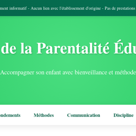
tement informatif - Aucun lien avec l'établissement d'origine - Pas de prestation
de la Parentalité Éd
Accompagner son enfant avec bienveillance et méthode
ondements
Méthodes
Communication
Discipline