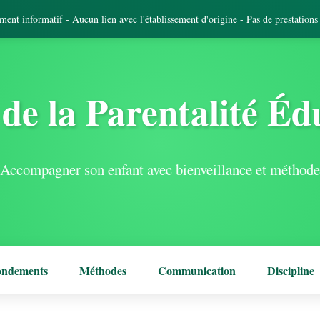
tement informatif - Aucun lien avec l'établissement d'origine - Pas de prestation
de la Parentalité Éd
Accompagner son enfant avec bienveillance et méthode
ondements
Méthodes
Communication
Discipline