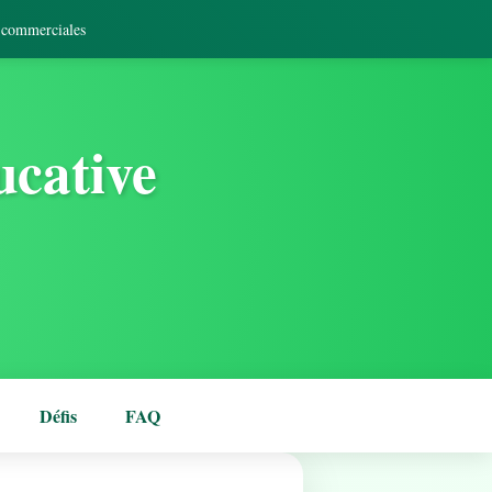
s commerciales
ucative
Défis
FAQ