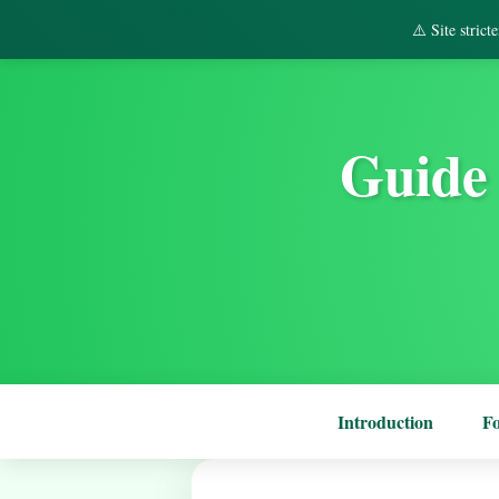
⚠️ Site stric
Guide 
Introduction
F