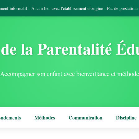
tement informatif - Aucun lien avec l'établissement d'origine - Pas de prestation
de la Parentalité Éd
Accompagner son enfant avec bienveillance et méthode
ondements
Méthodes
Communication
Discipline