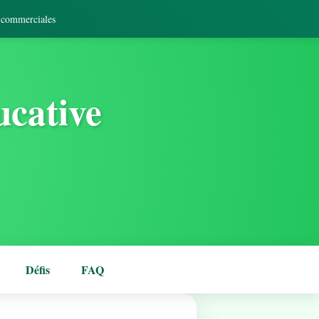
s commerciales
ucative
Défis
FAQ