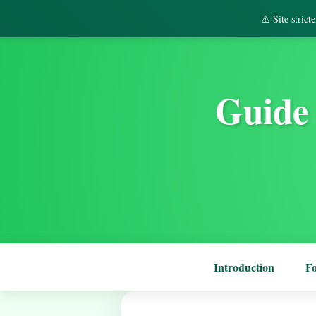
⚠️ Site stric
Guide 
Introduction
F