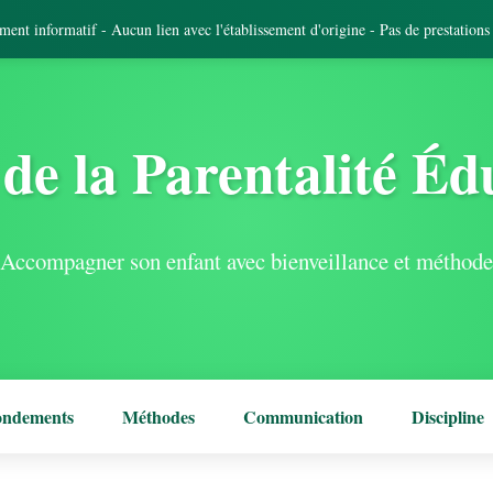
tement informatif - Aucun lien avec l'établissement d'origine - Pas de prestation
de la Parentalité Éd
Accompagner son enfant avec bienveillance et méthode
ondements
Méthodes
Communication
Discipline