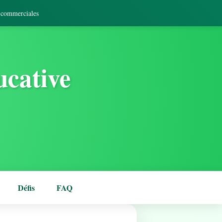
s commerciales
ucative
Défis
FAQ