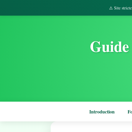
⚠️ Site stric
Guide 
Introduction
F