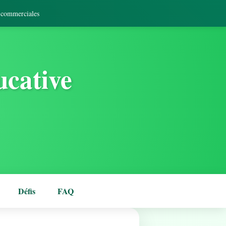
s commerciales
ucative
Défis
FAQ