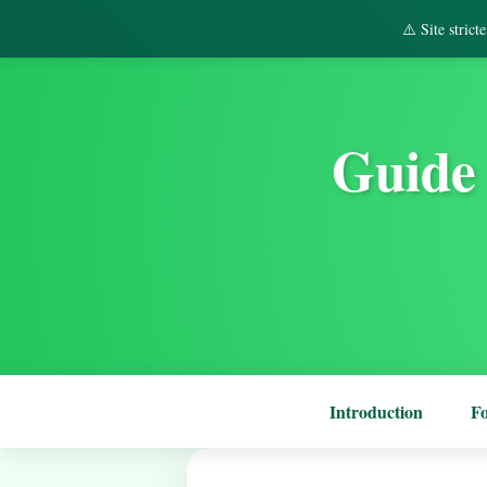
⚠️ Site stric
Guide 
Introduction
F