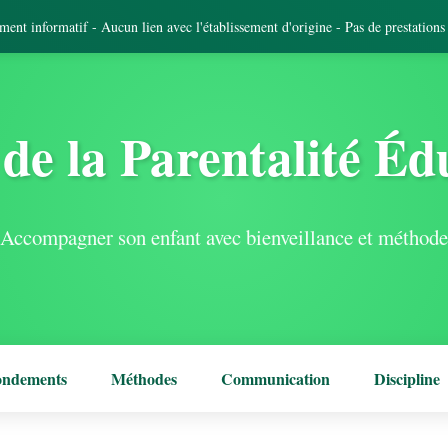
tement informatif - Aucun lien avec l'établissement d'origine - Pas de prestation
de la Parentalité Éd
Accompagner son enfant avec bienveillance et méthode
ondements
Méthodes
Communication
Discipline