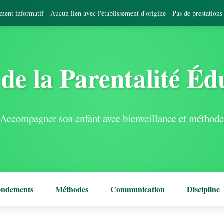
tement informatif - Aucun lien avec l'établissement d'origine - Pas de prestation
de la Parentalité Éd
Accompagner son enfant avec bienveillance et méthode
ondements
Méthodes
Communication
Discipline