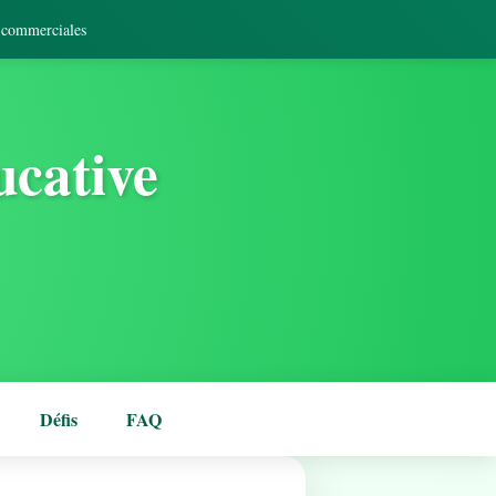
s commerciales
ucative
Défis
FAQ