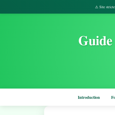
⚠️ Site stric
Guide 
Introduction
F