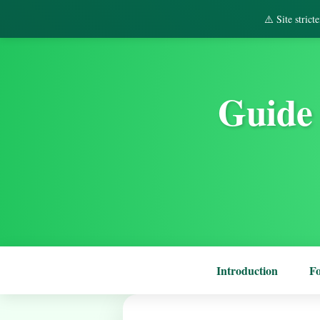
⚠️ Site stric
Guide 
Introduction
F