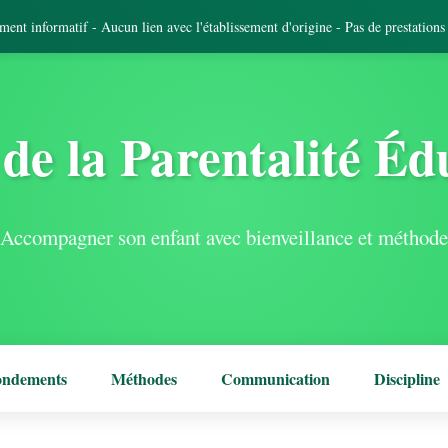
tement informatif - Aucun lien avec l'établissement d'origine - Pas de prestation
de la Parentalité Éd
Accompagner son enfant avec bienveillance et méthode
ondements
Méthodes
Communication
Discipline