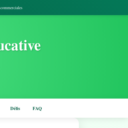
s commerciales
ucative
Défis
FAQ