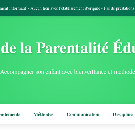
tement informatif - Aucun lien avec l'établissement d'origine - Pas de prestation
de la Parentalité Éd
Accompagner son enfant avec bienveillance et méthode
ondements
Méthodes
Communication
Discipline