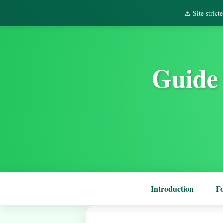
⚠️ Site stric
Guide 
Introduction
F