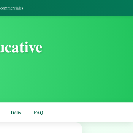
s commerciales
ucative
Défis
FAQ