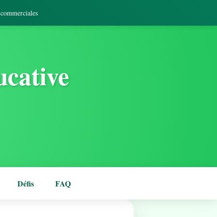
s commerciales
ucative
Défis
FAQ