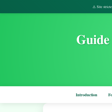
⚠️ Site stric
Guide 
Introduction
F