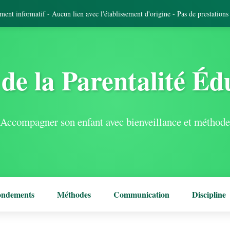
tement informatif - Aucun lien avec l'établissement d'origine - Pas de prestation
de la Parentalité Éd
Accompagner son enfant avec bienveillance et méthode
ondements
Méthodes
Communication
Discipline