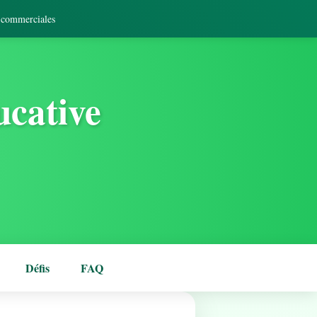
s commerciales
ucative
Défis
FAQ