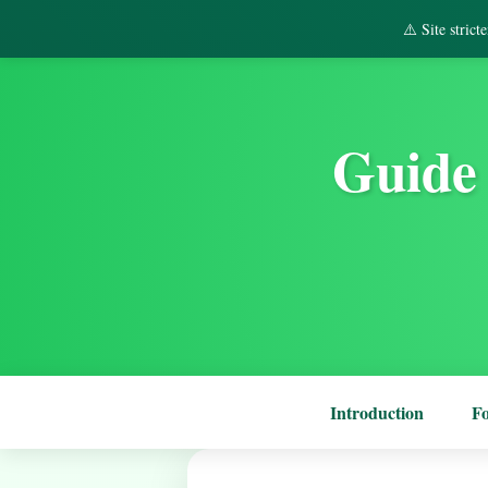
⚠️ Site stric
Guide 
Introduction
F