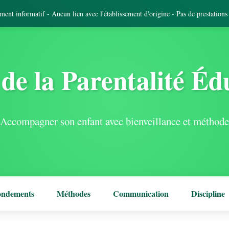
tement informatif - Aucun lien avec l'établissement d'origine - Pas de prestation
de la Parentalité Éd
Accompagner son enfant avec bienveillance et méthode
ondements
Méthodes
Communication
Discipline