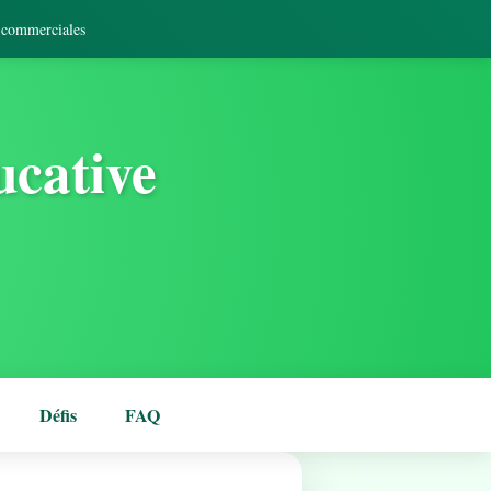
s commerciales
ucative
Défis
FAQ