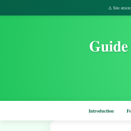
⚠️ Site stric
Guide 
Introduction
F