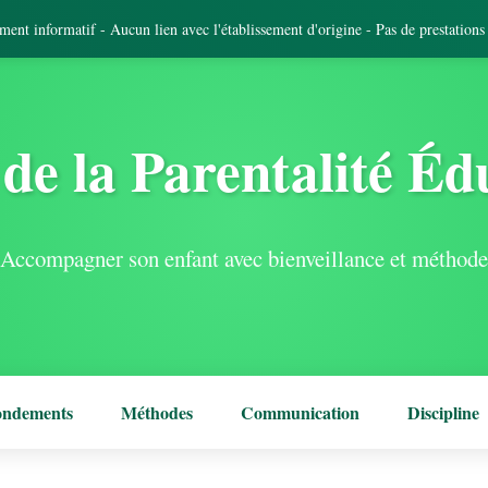
tement informatif - Aucun lien avec l'établissement d'origine - Pas de prestation
de la Parentalité Éd
Accompagner son enfant avec bienveillance et méthode
ondements
Méthodes
Communication
Discipline