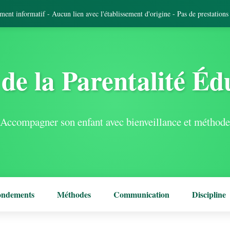
tement informatif - Aucun lien avec l'établissement d'origine - Pas de prestation
de la Parentalité Éd
Accompagner son enfant avec bienveillance et méthode
ondements
Méthodes
Communication
Discipline