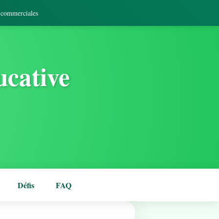
s commerciales
ucative
Défis
FAQ