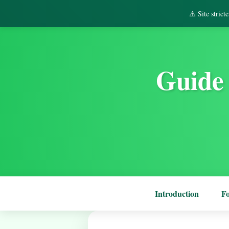
⚠️ Site stric
Guide 
Introduction
F