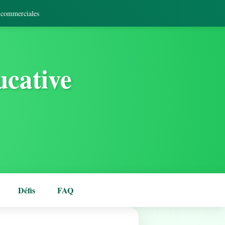
s commerciales
ucative
Défis
FAQ