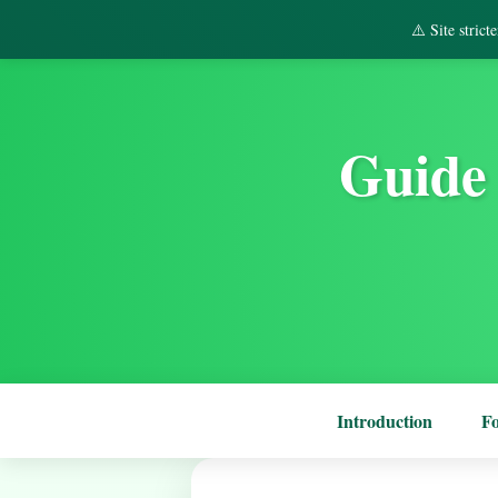
⚠️ Site stric
Guide 
Introduction
F