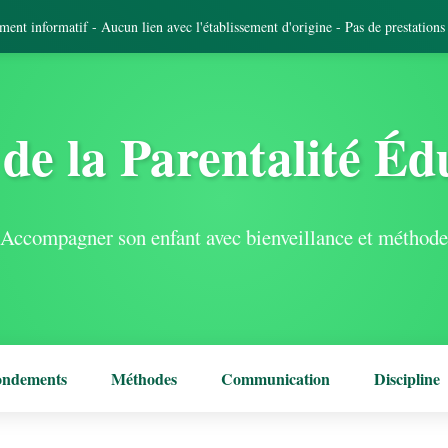
tement informatif - Aucun lien avec l'établissement d'origine - Pas de prestation
de la Parentalité Éd
Accompagner son enfant avec bienveillance et méthode
ondements
Méthodes
Communication
Discipline