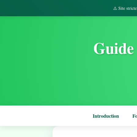
⚠️ Site stric
Guide 
Introduction
F