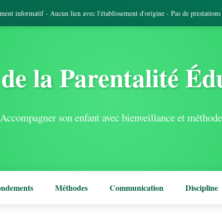
tement informatif - Aucun lien avec l'établissement d'origine - Pas de prestation
de la Parentalité Éd
Accompagner son enfant avec bienveillance et méthode
ondements
Méthodes
Communication
Discipline