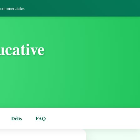
s commerciales
ucative
Défis
FAQ